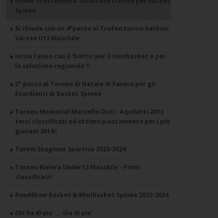
Under 15 Eccellenza: Risultato storico per Basket
Spinea
Si chiude con un 4°posto al Trofeo Enrico Garbosi
Varese U13 Maschile
Inizia l'anno con il 'botto' per il minibasket e per
la selezione regionale !!
2° posto al Torneo di Natale di Favaro per gli
Esordienti di Basket Spinea
Torneo Memorial Marcello Osti - Aquilotti 2013
terzi classificati ed ottimo piazzamento per i più
giovani 2014 !
Tornei Stagione Sportiva 2023-2024
Torneo Riviera Under13 Maschile - Primi
classificati!
RoadShow Basket & Minibasket Spinea 2023-2024
Chi ha di piu' ... dia di piu'