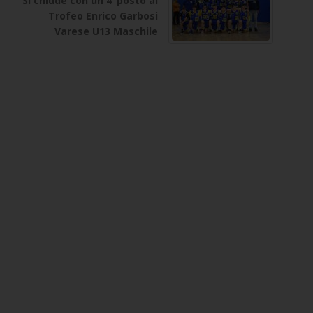
Si chiude con un 4°posto al
Trofeo Enrico Garbosi
Varese U13 Maschile