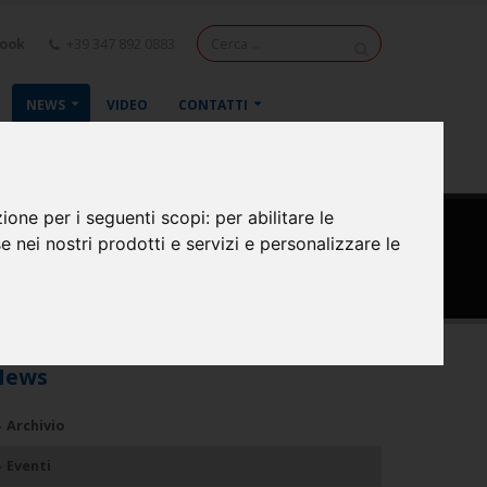
book
+39 347 892 0883
NEWS
VIDEO
CONTATTI
zione per i seguenti scopi:
per abilitare le
se nei nostri prodotti e servizi e personalizzare le
inea
News
Archivio
Eventi