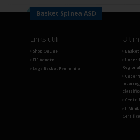
Basket Spinea ASD
Links utili
Ultim
Shop OnLine
Basket 
FIP Veneto
Under 1
Regionale
Lega Basket Femminile
Under 1
Interreg
classifi
Centri 
Il Mini
Certific