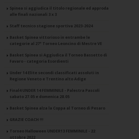
Spinea si aggiudica il titolo regionale ed approda
alle finali nazionali 3 x 3
Staff tecnico stagione sportiva 2023-2024
Basket Spinea vittorioso in entrambe le
categorie al 27° Torneo Leoncino di Mestre VE
Basket Spinea si Aggiudica il Torneo Bassetto di
Favaro - categoria Esordienti
Under 14 Elite secondi classificati assoluti in
Regione Veneto e Trentino alto Adige
Final4 UNDER 14 FEMMINILE - Palestra Pascoli
sabato 27.05 e domenica 28.05
Basket Spinea alza la Coppa al Torneo di Pesaro
GRAZIE COACH !!!
Torneo Halloween UNDER13 FEMMINILE - 22
ottobre 2022