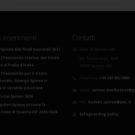
i inserimenti
Contatti
Spinea alle finali nazionali 3x3 !
Sede di Spinea (VE)
3 Femminile storica: dal titolo
Via Tintoretto, 30/B
 al Podio d'Italia
30038 Spinea (VE)
7 Femminile per il titolo
Telefono:
+39 347 892 0883
ionale, Sinergo Spinea si
ca in seconda posizione
Email:
spinea.minibasket@g
Estivi Spinea 2026
PEC:
basket.spinea@pec.it
basket Spinea ottiene la
azione di Qualità FIP 2025/2026
Safeguarding policy