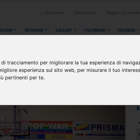
Chi Siamo
Contattaci
Seguici su Face
NZIONI
SPONSOR
GALLERY
CALENDARI
SQUADRE
 di tracciamento per migliorare la tua esperienza di naviga
migliore esperienza sul sito web
,
per misurare il tuo interes
a: Risultato storico per Basket Sp
ù pertinenti per te
.