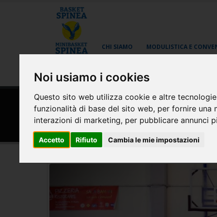
CHI SIAMO
MODULISTICA E CONVE
AREA RISERVATA
Noi usiamo i cookies
Questo sito web utilizza cookie e altre tecnologie
HOME
NEWS
funzionalità di base del sito web
,
per fornire una 
Eventi: Under 15 Eccellenz
interazioni di marketing
,
per pubblicare annunci pi
Accetto
Rifiuto
Cambia le mie impostazioni