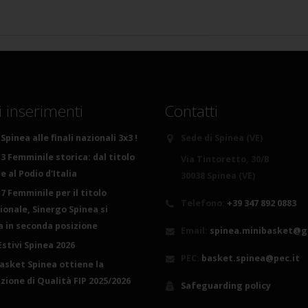
i inserimenti
Contatti
Spinea alle finali nazionali 3x3 !
Sede di Spinea (VE)
3 Femminile storica: dal titolo
Via Tintoretto, 30/B
 al Podio d'Italia
30038 Spinea (VE)
7 Femminile per il titolo
Telefono:
+39 347 892 0883
ionale, Sinergo Spinea si
ca in seconda posizione
Email:
spinea.minibasket@g
Estivi Spinea 2026
PEC:
basket.spinea@pec.it
basket Spinea ottiene la
azione di Qualità FIP 2025/2026
Safeguarding policy