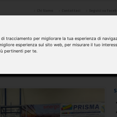
Chi Siamo
Contattaci
Seguici su Face
NZIONI
SPONSOR
GALLERY
CALENDARI
SQUADRE
 di tracciamento per migliorare la tua esperienza di naviga
migliore esperienza sul sito web
,
per misurare il tuo interes
ù pertinenti per te
.
S