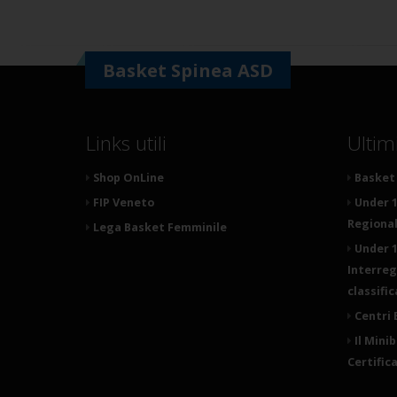
Basket Spinea ASD
Links utili
Ultim
Shop OnLine
Basket 
FIP Veneto
Under 1
Regionale
Lega Basket Femminile
Under 1
Interreg
classifi
Centri 
Il Mini
Certific