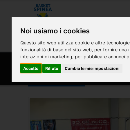
CHI SIAMO
MODULISTICA E CONVE
Noi usiamo i cookies
AREA RISERVATA
Questo sito web utilizza cookie e altre tecnologie
funzionalità di base del sito web
,
per fornire una 
interazioni di marketing
,
per pubblicare annunci pi
HOME
SQUADRE
Accetto
Rifiuto
Cambia le mie impostazioni
Scoiattoli 2017