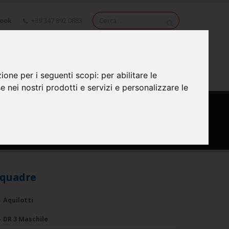
book
+39 347 892 0883
NEWS
VIDEO
CONTATTI
zione per i seguenti scopi:
per abilitare le
se nei nostri prodotti e servizi e personalizzare le
quadre
Aquilotti
DR 3 Maschile