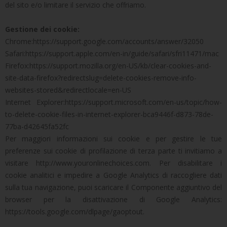
del sito e/o limitare il servizio che offriamo.
Gestione dei cookie:
Chrome:https://support.google.com/accounts/answer/32050
Safari:https://support.apple.com/en-in/guide/safari/sfri11471/mac
Firefox:https://support.mozilla.org/en-US/kb/clear-cookies-and-
site-data-firefox?redirectslug=delete-cookies-remove-info-
websites-stored&redirectlocale=en-US
Internet Explorer:https://support.microsoft.com/en-us/topic/how-
to-delete-cookie-files-in-internet-explorer-bca9446f-d873-78de-
77ba-d42645fa52fc
Per maggiori informazioni sui cookie e per gestire le tue
preferenze sui cookie di profilazione di terza parte ti invitiamo a
visitare http://www.youronlinechoices.com. Per disabilitare i
cookie analitici e impedire a Google Analytics di raccogliere dati
sulla tua navigazione, puoi scaricare il Componente aggiuntivo del
browser per la disattivazione di Google Analytics:
https://tools.google.com/dlpage/gaoptout.