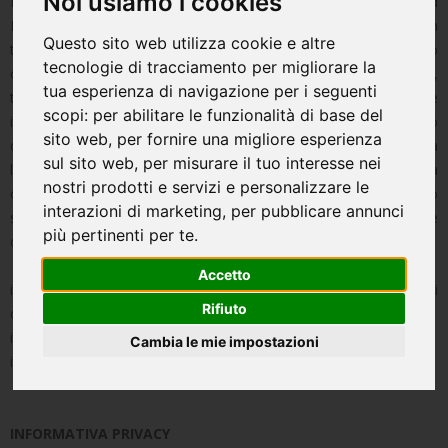
Noi usiamo i cookies
La corretta gestione dei tuoi dati e la fiducia che riponi nel brand
Basket Spinea ASD sono la nostra priorità. Per darti il meglio, in
Questo sito web utilizza cookie e altre
tutto ciò che facciamo, ci impegniamo nel miglioramento
tecnologie di tracciamento per migliorare la
continuo; proprio in quest'ottica raccoglieremo, utilizzeremo,
tua esperienza di navigazione per i seguenti
trasferiremo e conserveremo i tuoi dati. Hai il diritto di essere
scopi:
per abilitare le funzionalità di base del
informato in modo trasparente su come trattiamo e proteggiamo
sito web
,
per fornire una migliore esperienza
questi dati; ti preghiamo quindi di dedicare qualche minuto alla
sul sito web
,
per misurare il tuo interesse nei
lettura della nostra informativa sulla privacy, non esitando a
nostri prodotti e servizi e personalizzare le
contattarci in caso di domande o dubbi all'indirizzo
interazioni di marketing
,
per pubblicare annunci
spinea.minibasket@gmail.com Il presente documento si compone
più pertinenti per te
.
di tre elementi principali:
Accetto
i. Informativa Privacy - Regolamento Europeo sulla protezione dei
Rifiuto
dati personali 2016/679;
ii. Legal Disclaimer per i contenuti;
Cambia le mie impostazioni
iii. Cookie Policy
INFORMATIVA PRIVACY