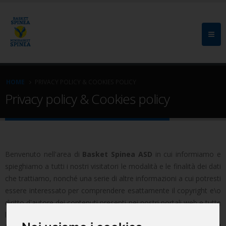
HOME
PRIVACY POLICY & COOKIES POLICY
Privacy policy & Cookies policy
Benvenuto nell'area di
Basket Spinea ASD
in cui informiamo e
spieghiamo a tutti i nostri visitatori le modalità e le finalità dei dati
che trattiamo, nonché una serie di altre informazioni a cui potresti
essere interessato per comprendere esattamente il copyright e\o
diritto d'autore dei contenuti presenti nei nostri portali web e tutte
le informazioni sui cookie.