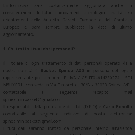
L'informativa sarà costantemente aggiornata anche in
considerazione di futuri cambiamenti tecnologici, finalità e/o
orientamenti delle Autorità Garanti Europee e del Comitato
Europeo e sarà sempre pubblicata la data di ultimo
aggiornamento.
1. Chi tratta i tuoi dati personali?
Il Titolare di ogni trattamento di dati personali operato dalla
nostra società è
Basket Spinea ASD
in persona del legale
rappresentante pro tempore, P. IVA / CF IT04614250274 - SDI
M5UXCR1, con sede in Via Tintoretto, 30/B - 30038 Spinea (VE),
contattabile al seguente recapito mail
spinea.minibasket@gmail.com
Il responsabile della protezione dei dati (D.P.O) è
Carlo Bonollo
contattabile al seguente indirizzo di posta elettronica:
spinea.minibasket@gmail.com
I tuoi dati saranno trattati da personale interno all'azienda