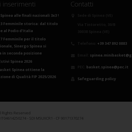
i inserimenti
Contatti
Spinea alle finali nazionali 3x3 !
Sede di Spinea (VE)
3 Femminile storica: dal titolo
Via Tintoretto, 30/B
 al Podio d'Italia
30038 Spinea (VE)
7 Femminile per il titolo
Telefono:
+39 347 892 0883
ionale, Sinergo Spinea si
ca in seconda posizione
Email:
spinea.minibasket@g
Estivi Spinea 2026
PEC:
basket.spinea@pec.it
basket Spinea ottiene la
azione di Qualità FIP 2025/2026
Safeguarding policy
ll Rights Reserved
A IT04614250274 - SDI M5UXCR1 - CF 90171370274