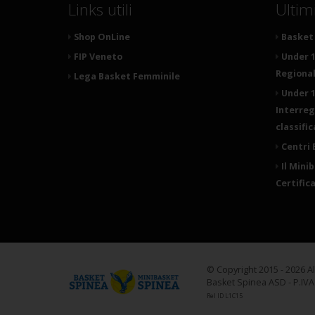
Links utili
Ultim
Shop OnLine
Basket 
FIP Veneto
Under 1
Regionale
Lega Basket Femminile
Under 1
Interreg
classifi
Centri 
Il Mini
Certific
© Copyright 2015 - 2026 A
Basket Spinea ASD - P.IV
Rel ID L1C15