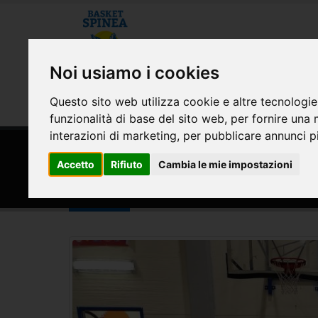
CHI SIAMO
MODULISTICA E CONVE
Noi usiamo i cookies
Questo sito web utilizza cookie e altre tecnologie
AREA RISERVATA
funzionalità di base del sito web
,
per fornire una 
interazioni di marketing
,
per pubblicare annunci pi
HOME
SQUADRE
Accetto
Rifiuto
Cambia le mie impostazioni
Pulcini