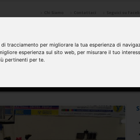
Chi Siamo
Contattaci
Seguici su Face
NZIONI
SPONSOR
GALLERY
CALENDARI
SQUADRE
 di tracciamento per migliorare la tua esperienza di naviga
migliore esperienza sul sito web
,
per misurare il tuo interes
ù pertinenti per te
.
S