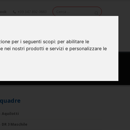
book
+39 347 892 0883
NEWS
VIDEO
CONTATTI
zione per i seguenti scopi:
per abilitare le
se nei nostri prodotti e servizi e personalizzare le
quadre
Aquilotti
DR 3 Maschile