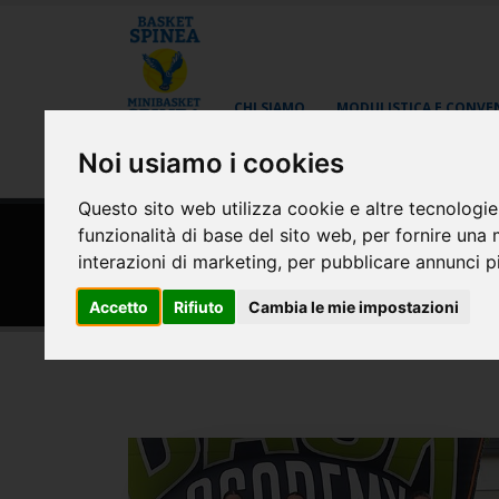
CHI SIAMO
MODULISTICA E CONVE
Noi usiamo i cookies
AREA RISERVATA
Questo sito web utilizza cookie e altre tecnologie
funzionalità di base del sito web
,
per fornire una 
HOME
NEWS
interazioni di marketing
,
per pubblicare annunci pi
News
Accetto
Rifiuto
Cambia le mie impostazioni