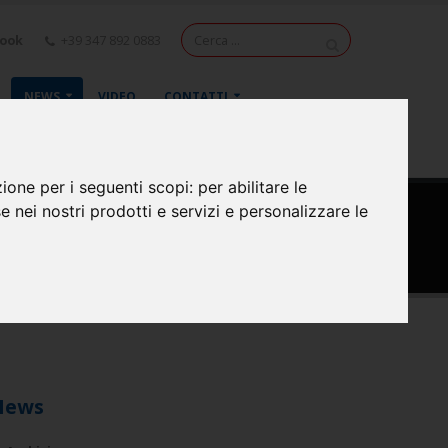
book
+39 347 892 0883
NEWS
VIDEO
CONTATTI
zione per i seguenti scopi:
per abilitare le
se nei nostri prodotti e servizi e personalizzare le
News