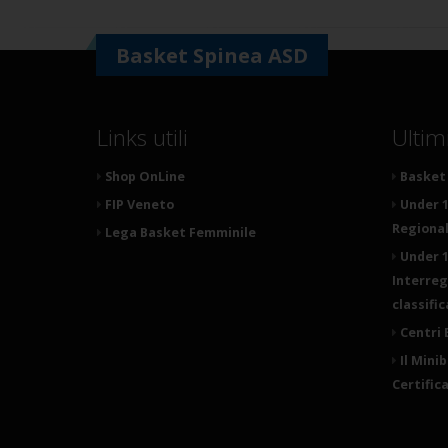
Basket Spinea ASD
Links utili
Ultim
Shop OnLine
Basket 
FIP Veneto
Under 1
Regionale
Lega Basket Femminile
Under 1
Interreg
classifi
Centri 
Il Mini
Certific