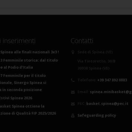
i inserimenti
Contatti
Spinea alle finali nazionali 3x3 !
Sede di Spinea (VE)
3 Femminile storica: dal titolo
Via Tintoretto, 30/B
 al Podio d'Italia
30038 Spinea (VE)
7 Femminile per il titolo
Telefono:
+39 347 892 0883
ionale, Sinergo Spinea si
ca in seconda posizione
Email:
spinea.minibasket@g
Estivi Spinea 2026
PEC:
basket.spinea@pec.it
basket Spinea ottiene la
azione di Qualità FIP 2025/2026
Safeguarding policy