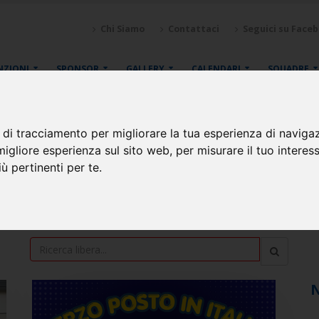
Chi Siamo
Contattaci
Seguici su Face
NZIONI
SPONSOR
GALLERY
CALENDARI
SQUADRE
 di tracciamento per migliorare la tua esperienza di naviga
migliore esperienza sul sito web
,
per misurare il tuo interes
ù pertinenti per te
.