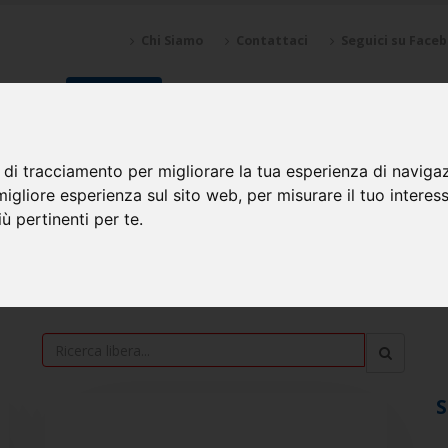
Chi Siamo
Contattaci
Seguici su Face
NZIONI
SPONSOR
GALLERY
CALENDARI
SQUADRE
 di tracciamento per migliorare la tua esperienza di naviga
migliore esperienza sul sito web
,
per misurare il tuo interes
ù pertinenti per te
.
S