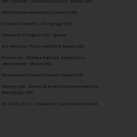
DMT Interior - Arreda la tua casa - Spinea (VE)
ERVAS Studio dentistico a Salzano (VE)
Farmacia Cometti - Chirignago (VE)
Gelateria Il Pinguino Blu - Spinea
In's Mercato - Punti vendita di Spinea (VE)
Prisma snc - Stampa digitale, espositori e
allestimenti - Mirano (VE)
Ristorante Pizzeria Pulcinella Spinea (VE)
Sinergo SpA - Servizi di progettazione integrata -
Martellago (VE)
SO.GE.di.CO. srl - Impianti e Costruzioni Generali