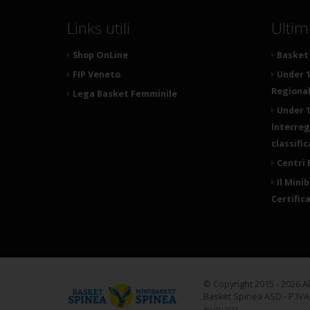
Links utili
Ultim
Shop OnLine
Basket 
FIP Veneto
Under 1
Regionale
Lega Basket Femminile
Under 1
Interreg
classifi
Centri 
Il Mini
Certific
© Copyright 2015 - 2026 A
Basket Spinea ASD - P.IV
Rel ID L1C15