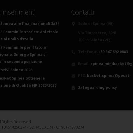
i inserimenti
Contatti
Spinea alle finali nazionali 3x3 !
Sede di Spinea (VE)
3 Femminile storica: dal titolo
Via Tintoretto, 30/B
 al Podio d'Italia
30038 Spinea (VE)
7 Femminile per il titolo
Telefono:
+39 347 892 0883
ionale, Sinergo Spinea si
ca in seconda posizione
Email:
spinea.minibasket@g
Estivi Spinea 2026
PEC:
basket.spinea@pec.it
basket Spinea ottiene la
azione di Qualità FIP 2025/2026
Safeguarding policy
ll Rights Reserved
A IT04614250274 - SDI M5UXCR1 - CF 90171370274