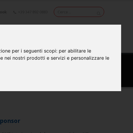
book
+39 347 892 0883
NEWS
VIDEO
CONTATTI
zione per i seguenti scopi:
per abilitare le
se nei nostri prodotti e servizi e personalizzare le
ponsor