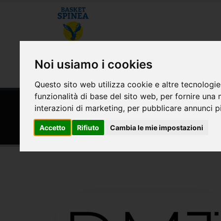
CHI SIAMO
MODULISTICA E CONVE
Noi usiamo i cookies
AREA RISERVATA
Questo sito web utilizza cookie e altre tecnologie
funzionalità di base del sito web
,
per fornire una 
HOME
SPONSOR
interazioni di marketing
,
per pubblicare annunci pi
Sponsor
Accetto
Rifiuto
Cambia le mie impostazioni