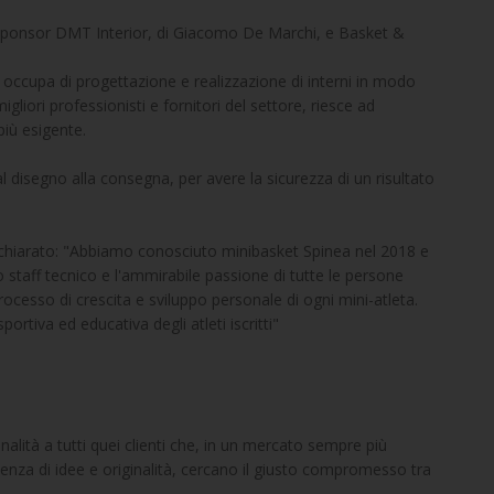
 Sponsor DMT Interior, di Giacomo De Marchi, e Basket & 
 occupa di progettazione e realizzazione di interni in modo 
igliori professionisti e fornitori del settore, riesce ad 
più esigente.
l disegno alla consegna, per avere la sicurezza di un risultato 
hiarato: "Abbiamo conosciuto minibasket Spinea nel 2018 e 
 staff tecnico e l'ammirabile passione di tutte le persone 
ocesso di crescita e sviluppo personale di ogni mini-atleta. 
ortiva ed educativa degli atleti iscritti"
lità a tutti quei clienti che, in un mercato sempre più 
enza di idee e originalità, cercano il giusto compromesso tra 