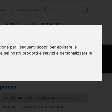
book
+39 347 892 0883
NEWS
VIDEO
CONTATTI
zione per i seguenti scopi:
per abilitare le
se nei nostri prodotti e servizi e personalizzare le
ponsor
DMT Interior - Arreda la tua casa - Spinea (VE)
ERVAS Studio dentistico a Salzano (VE)