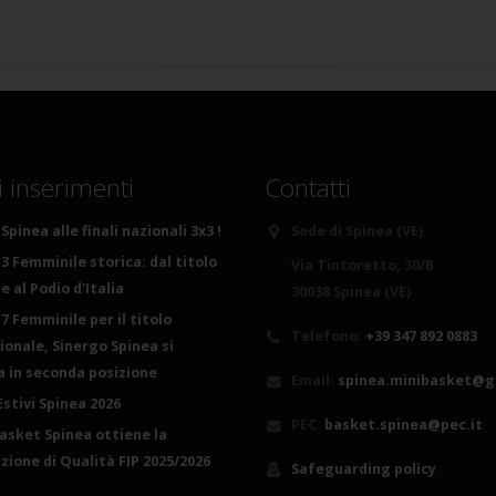
i inserimenti
Contatti
Spinea alle finali nazionali 3x3 !
Sede di Spinea (VE)
3 Femminile storica: dal titolo
Via Tintoretto, 30/B
 al Podio d'Italia
30038 Spinea (VE)
7 Femminile per il titolo
Telefono:
+39 347 892 0883
ionale, Sinergo Spinea si
ca in seconda posizione
Email:
spinea.minibasket@g
Estivi Spinea 2026
PEC:
basket.spinea@pec.it
basket Spinea ottiene la
azione di Qualità FIP 2025/2026
Safeguarding policy