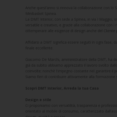
Anche quest’anno si rinnova la collaborazione con lo
Minibasket Spinea.
La DMT Interior, con sede a Spinea, in via I Maggio, si
versatile e creativo, e grazie alla collaborazione con i m
ottemperare alle esigenze di design anche del Cliente 
Affidarsi a DMT significa essere seguiti in ogni fase, da
finale eccellente.
Giacomo De Marchi, amministratore della DMT, ha dic
già da subito abbiamo apprezzato il lavoro svolto dallo
coinvolte; nonchè l'impegno costante nel garantire il pr
Siamo fieri di contribuire attivamente alla formazione sp
Scopri DMT Interior, Arreda la tua Casa
Design e stile
Ci proponiamo con versatilità, trasparenza e professiona
orientato al mobile di consumo, caratterizzato dall’ass
design, qualità e prezzo.