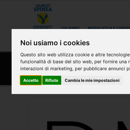
CHI SIAMO
MODULISTICA E CONVE
Noi usiamo i cookies
AREA RISERVATA
Questo sito web utilizza cookie e altre tecnologie
funzionalità di base del sito web
,
per fornire una 
HOME
SPONSOR
interazioni di marketing
,
per pubblicare annunci pi
DMT Interior Arreda la tua
Accetto
Rifiuto
Cambia le mie impostazioni