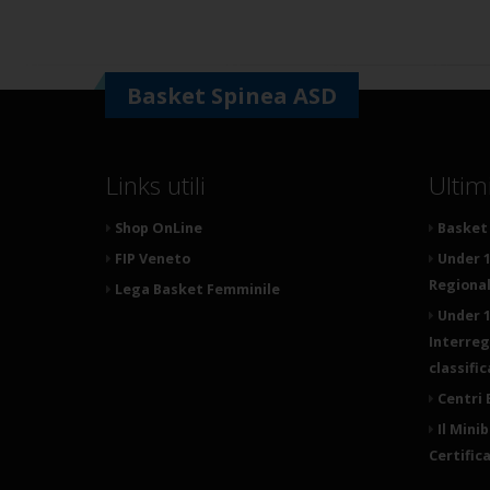
Basket Spinea ASD
Links utili
Ultim
Shop OnLine
Basket 
FIP Veneto
Under 1
Regionale
Lega Basket Femminile
Under 1
Interreg
classifi
Centri 
Il Mini
Certific