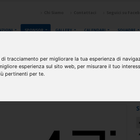
Chi Siamo
Contattaci
Seguici su Face
NZIONI
SPONSOR
GALLERY
CALENDARI
SQUADRE
 di tracciamento per migliorare la tua esperienza di naviga
migliore esperienza sul sito web
,
per misurare il tuo interes
ù pertinenti per te
.
 casa Spinea (VE)
S