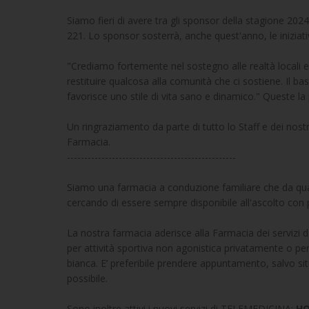
Siamo fieri di avere tra gli sponsor della stagione 202
221. Lo sponsor sosterrà, anche quest'anno, le iniziati
"Crediamo fortemente nel sostegno alle realtà locali e
restituire qualcosa alla comunità che ci sostiene. Il ba
favorisce uno stile di vita sano e dinamico." Queste la 
Un ringraziamento da parte di tutto lo Staff e dei nostr
Farmacia.
-------------------------------------------------
Siamo una farmacia a conduzione familiare che da quasi 
cercando di essere sempre disponibile all'ascolto con p
La nostra farmacia aderisce alla Farmacia dei servizi d
per attività sportiva non agonistica privatamente o pe
bianca. E’ preferibile prendere appuntamento, salvo si
possibile.
Sono inoltre attivi i nuovi servizi di TELEMEDICINA:
HO