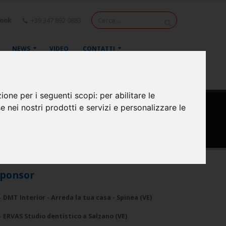
book
+39 347 892 0883
NEWS
VIDEO
CONTATTI
zione per i seguenti scopi:
per abilitare le
se nei nostri prodotti e servizi e personalizzare le
ponsor
DMT Interior - Arreda la tua casa - Spinea (VE)
ERVAS Studio dentistico a Salzano (VE)