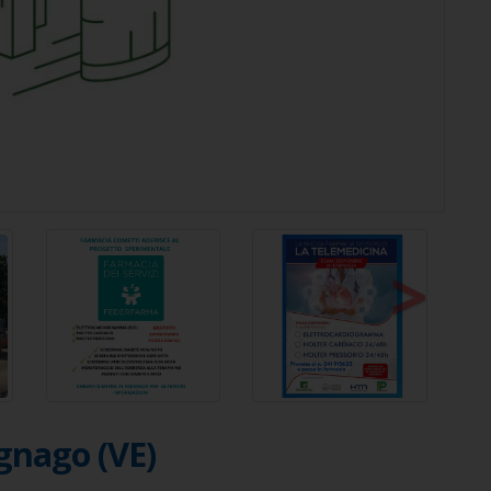
>
gnago (VE)