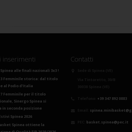
i inserimenti
Contatti
Spinea alle finali nazionali 3x3 !
Sede di Spinea (VE)
3 Femminile storica: dal titolo
Via Tintoretto, 30/B
 al Podio d'Italia
30038 Spinea (VE)
7 Femminile per il titolo
Telefono:
+39 347 892 0883
ionale, Sinergo Spinea si
ca in seconda posizione
Email:
spinea.minibasket@g
Estivi Spinea 2026
PEC:
basket.spinea@pec.it
basket Spinea ottiene la
azione di Qualità FIP 2025/2026