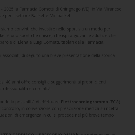
4 - 2025 la Farmacia Cometti di Chirignago (VE), in Via Miranese
ve per il settore Basket e Minibasket.
 siamo convinti che investire nello sport sia un modo per
sket è uno sport che unisce, che ispira giovani e adulti, e che
parole di Elena e Luigi Cometti, titolari della Farmacia.
i associati; di seguito una breve presentazione della storica
40 anni offre consigli e suggerimenti ai propri clienti
rofessionalità e cordialità.
ando la possibilità di effettuare
Elettrocardiogramma
(ECG)
r controllo, in convenzione con prescrizione medica su ricetta
tuazioni di emergenza in cui si procede nel più breve tempo
LTER CARDIACO
e
PRESSORIO 24/48 h
, da poter eseguire