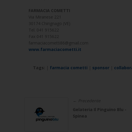
FARMACIA COMETTI
Via Miranese 221
30174 Chirignago (VE)
Tel. 041 915622
Fax 041 915622
farmaciacometti86@gmail.com
www.farmaciacometti.it
Tags:
|
farmacia cometti
|
sponsor
|
collabor
← Precedente
Gelateria Il Pinguino Blu -
Spinea