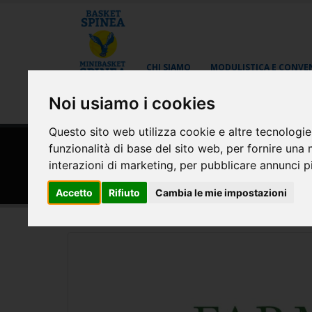
CHI SIAMO
MODULISTICA E CONVE
Noi usiamo i cookies
AREA RISERVATA
Questo sito web utilizza cookie e altre tecnologie
funzionalità di base del sito web
,
per fornire una 
HOME
SPONSOR
interazioni di marketing
,
per pubblicare annunci pi
Farmacia Cometti Chirigna
Accetto
Rifiuto
Cambia le mie impostazioni