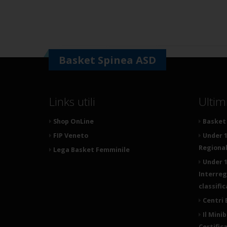
Basket Spinea ASD
Links utili
Ultim
Shop OnLine
Basket 
FIP Veneto
Under 1
Regionale
Lega Basket Femminile
Under 1
Interreg
classifi
Centri 
Il Mini
Certific