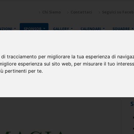
Chi Siamo
Contattaci
Seguici su Face
NZIONI
SPONSOR
GALLERY
CALENDARI
SQUADRE
 di tracciamento per migliorare la tua esperienza di naviga
migliore esperienza sul sito web
,
per misurare il tuo interes
ù pertinenti per te
.
go (VE)
S