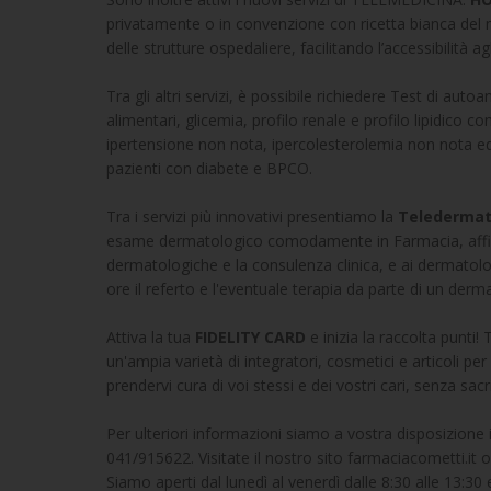
privatamente o in convenzione con ricetta bianca del 
delle strutture ospedaliere, facilitando l’accessibilità ag
Tra gli altri servizi, è possibile richiedere Test di auto
alimentari, glicemia, profilo renale e profilo lipidico c
ipertensione non nota, ipercolesterolemia non nota ed 
pazienti con diabete e BPCO.
Tra i servizi più innovativi presentiamo la
Teledermat
esame dermatologico comodamente in Farmacia, affidan
dermatologiche e la consulenza clinica, e ai dermatolo
ore il referto e l'eventuale terapia da parte di un derma
Attiva la tua
FIDELITY CARD
e inizia la raccolta punti
un'ampia varietà di integratori, cosmetici e articoli per
prendervi cura di voi stessi e dei vostri cari, senza sacri
Per ulteriori informazioni siamo a vostra disposizion
041/915622. Visitate il nostro sito farmaciacometti.it 
Siamo aperti dal lunedì al venerdì dalle 8:30 alle 13:30 