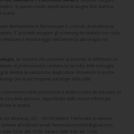
medico. In questo modo abbattiamo le lunghe liste d’attesa
li esami.
analisi direttamente in farmacia per il controllo di intolleranze
ompleto. E' possibile eseguire gli screening del diabete non noto,
effettuare il monitoraggio dell'aderenza alla terapia nei
ologia
, un sistema che consente al paziente di effettuare un
do al professionista sanitario la raccolta delle immagini
gi di MedEA la valutazione diagnostica. Riceverete in poche
tologo per le più frequenti patologie della pelle.
! Ti riserveremo tante promozioni e buoni sconto da utilizzare su
 la cura della persona. Approfittate delle nostre offerte per
ficare la qualità.
e in via Miranese, 221 - 30174 Mestre Telefonate al numero
o scrivete all'indirizzo email: farmaciacometti86@gmail.com.
e dalle 15:00 alle 19:30. Sabato dalle 9:00 alle 13:00.