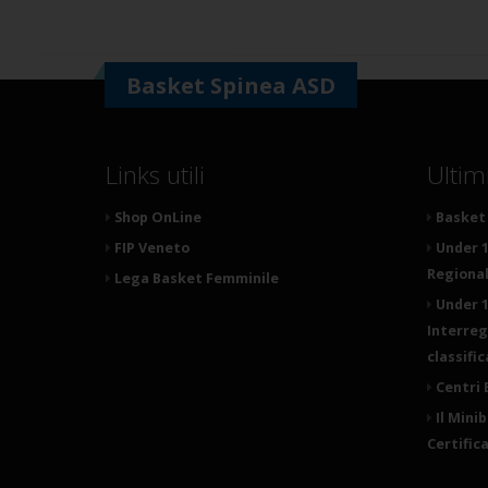
Basket Spinea ASD
Links utili
Ultim
Shop OnLine
Basket 
FIP Veneto
Under 1
Regionale
Lega Basket Femminile
Under 1
Interreg
classifi
Centri 
Il Mini
Certific