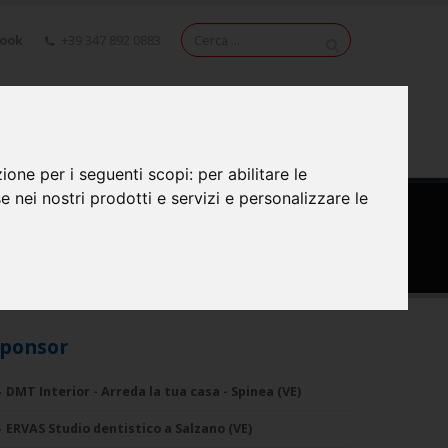
book
+39 347 892 0883
NEWS
VIDEO
CONTATTI
zione per i seguenti scopi:
per abilitare le
se nei nostri prodotti e servizi e personalizzare le
ponsor
DMT Interior - Arreda la tua casa - Spinea (VE)
ERVAS Studio dentistico a Salzano (VE)