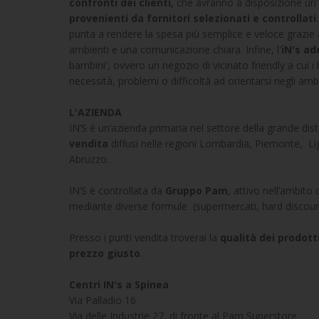
confronti dei clienti,
che avranno a disposizione un'a
provenienti da fornitori selezionati e controllati
punta a rendere la spesa più semplice e veloce grazie a 
ambienti e una comunicazione chiara. Infine, l'
iN's ad
bambini', ovvero un negozio di vicinato friendly a cui i
necessità, problemi o difficoltà ad orientarsi negli amb
L'AZIENDA
IN’S è un’azienda primaria nel settore della grande dis
vendita
diffusi nelle regioni Lombardia, Piemonte, Li
Abruzzo.
IN’S è controllata da
Gruppo Pam
, attivo nell’ambito
mediante diverse formule (supermercati, hard discount
Presso i punti vendita troverai la
qualità dei prodott
prezzo giusto
.
Centri IN's a Spinea
Via Palladio 16
Via delle Industrie 27, di fronte al Pam Superstore