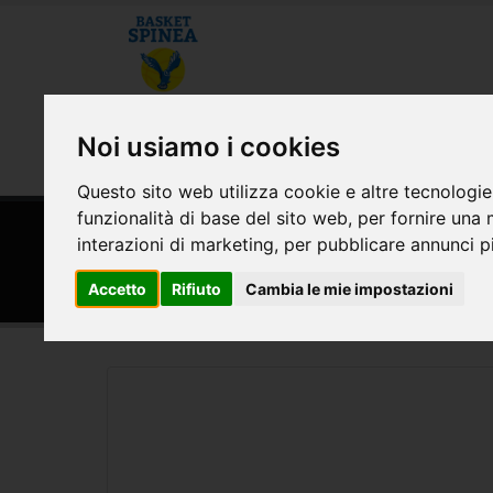
CHI SIAMO
MODULISTICA E CONVE
Noi usiamo i cookies
AREA RISERVATA
Questo sito web utilizza cookie e altre tecnologie
funzionalità di base del sito web
,
per fornire una 
HOME
SPONSOR
interazioni di marketing
,
per pubblicare annunci pi
In's Mercato Punti vendita
Accetto
Rifiuto
Cambia le mie impostazioni