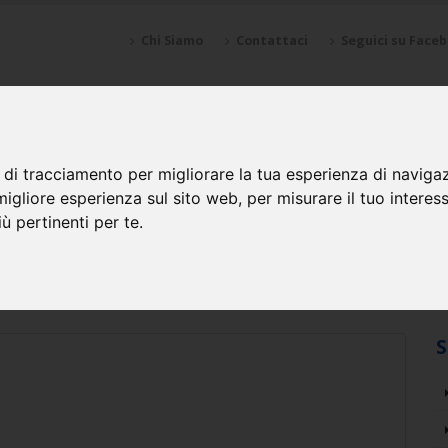
Chi Siamo
Contattaci
Seguici su Face
NZIONI
SPONSOR
GALLERY
CALENDARI
SQUADRE
 di tracciamento per migliorare la tua esperienza di naviga
migliore esperienza sul sito web
,
per misurare il tuo interes
ù pertinenti per te
.
 di Spinea (VE)
S