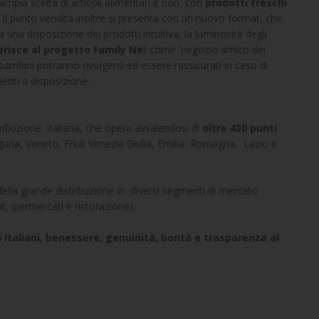
mpia scelta di articoli alimentari e non, con
prodotti freschi
. Il punto vendita inoltre si presenta con un nuovo format, che
una disposizione dei prodotti intuitiva, la luminosità degli
erisce al progetto Family Ne
t come 'negozio amico dei
 bambini potranno rivolgersi ed essere rassicurati in caso di
ienti a disposizione.
tribuzione italiana, che opera avvalendosi di
oltre 430 punti
guria, Veneto, Friuli Venezia Giulia, Emilia Romagna, Lazio e
 della grande distribuzione in diversi segmenti di mercato
, ipermercati e ristorazione).
i Italiani, benessere, genuinità, bontà e trasparenza al