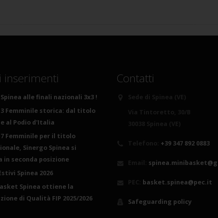
i inserimenti
Contatti
Spinea alle finali nazionali 3x3 !
Sede di Spinea (VE)
3 Femminile storica: dal titolo
Via Tintoretto, 30/B
 al Podio d'Italia
30038 Spinea (VE)
7 Femminile per il titolo
Telefono:
+39 347 892 0883
ionale, Sinergo Spinea si
ca in seconda posizione
Email:
spinea.minibasket@g
Estivi Spinea 2026
PEC:
basket.spinea@pec.it
basket Spinea ottiene la
azione di Qualità FIP 2025/2026
Safeguarding policy