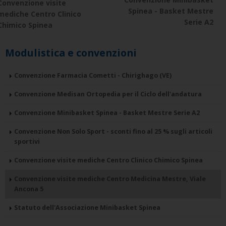
Convenzione visite
Spinea - Basket Mestre
mediche Centro Clinico
Serie A2
Chimico Spinea
Modulistica e convenzioni
Convenzione Farmacia Cometti - Chirighago (VE)
Convenzione Medisan Ortopedia per il Ciclo dell'andatura
Convenzione Minibasket Spinea - Basket Mestre Serie A2
Convenzione Non Solo Sport - sconti fino al 25 % sugli articoli
sportivi
Convenzione visite mediche Centro Clinico Chimico Spinea
Convenzione visite mediche Centro Medicina Mestre, Viale
Ancona 5
Statuto dell'Associazione Minibasket Spinea