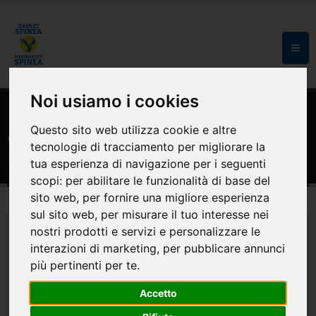
Noi usiamo i cookies
HOME
MODULISTICA E CONVENZIONI
Questo sito web utilizza cookie e altre
Convenzione visite mediche Centro
tecnologie di tracciamento per migliorare la
Medicina Mestre, Viale Ancona 5
tua esperienza di navigazione per i seguenti
scopi:
per abilitare le funzionalità di base del
sito web
,
per fornire una migliore esperienza
sul sito web
,
per misurare il tuo interesse nei
nostri prodotti e servizi e personalizzare le
interazioni di marketing
,
per pubblicare annunci
più pertinenti per te
.
Accetto