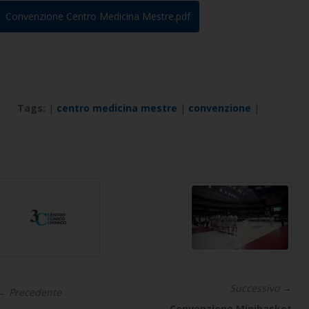
Tags:
|
centro medicina mestre
|
convenzione
|
Successivo →
← Precedente
Convenzione Minibasket